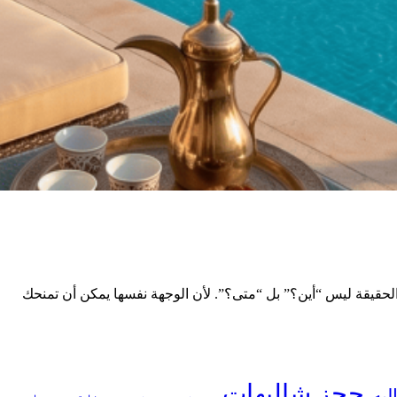
 الحقيقة ليس “أين؟” بل “متى؟”. لأن الوجهة نفسها يمكن أن تمنحك
حجز شاليهات
يه