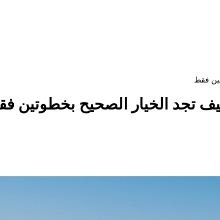
تين فقط
يف تجد الخيار الصحيح بخطوتين ف