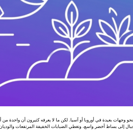
نحو وجهات بعيدة في أوروبا أو آسيا. لكن ما لا يعرفه كثيرون أن واحدة من
بال إلى بساط أخضر واسع، وتغطي الضبابات الخفيفة المرتفعات والوديان،