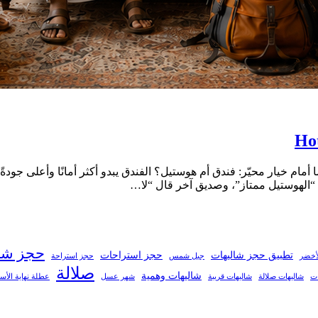
أمام خيار محيّر: فندق أم هوستيل؟ الفندق يبدو أكثر أمانًا وأعلى جود
 “الهوستيل ممتاز”، وصديق آخر قال “لا…
حجز شال
تطبيق حجز شاليهات
حجز استراحات
لأخضر
جبل شمس
حجز استراحة
صلالة
شاليهات وهمية
ات
شاليهات صلالة
شاليهات قريبة
شهر عسل
عطلة نهاية الأس