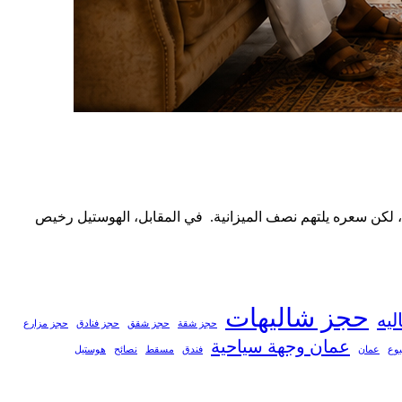
ةً، لكن سعره يلتهم نصف الميزانية. في المقابل، الهوستيل رخيص
حجز شاليهات
يه
حجز شقة
حجز شقق
حجز فنادق
حجز مزارع
عمان وجهة سياحية
بوع
عمان
فندق
مسقط
نصائح
هوستيل