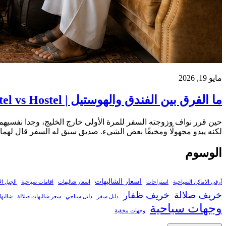
مايو 19, 2026
ما الفرق بين الفندق والهوستيل | Hotel vs Hostel
حين قرر نواف وزوجته السفر للمرة الأولى خارج الخليج، وجدا نفسيهما 
لكنه يبدو مجهولًا ومخيفًا بعض الشيء. صديق سبق له السفر قال لهما
الوسوم
اسعار الشاليهات
أرقى الاماكن السياحية
استراحات
اسعار شاليهات
اقامات سياحية
الجبل ا
خريف صلالة
خريف ظفار
دليل سفر
دليل سياحي
سعر شاليهات صلالة
شاليه
وجهات سياحية
وجهات مخفية